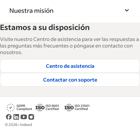
Nuestra misión
La Biblioteca de recursos para empresas de
Estamos a su disposición
Indeed ayuda a las empresas a hacer crecer y
gestionar su fuerza laboral. Con más de
Visite nuestro Centro de asistencia para ver las respuestas a
15,000 artículos en 6 idiomas, ofrecemos
las preguntas más frecuentes o póngase en contacto con
nosotros.
consejos tácticos, procedimientos y mejores
prácticas para ayudar a las empresas a
Centro de asistencia
contratar y retener a los mejores empleados.
Contactar con soporte
Lea nuestras guías editoriales
©
2026
•
Indeed