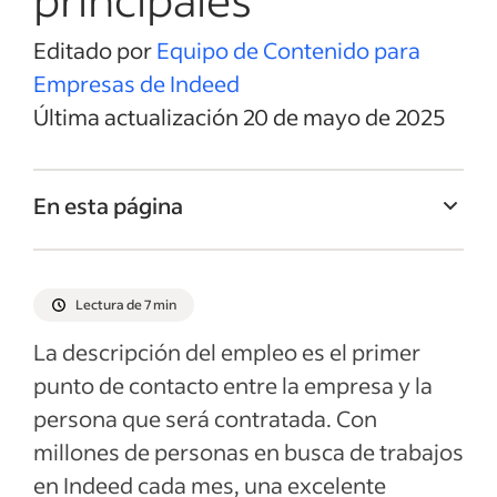
Editado por
Equipo de Contenido para
Empresas de Indeed
Última actualización 20 de mayo de 2025
En esta página
Título del empleo de Subgerente
Resumen del empleo de Subgerente
Lectura de 7 min
Responsabilidades y deberes de
La descripción del empleo es el primer
Subgerente
punto de contacto entre la empresa y la
Calificaciones y habilidades de Subgerente
persona que será contratada. Con
Ejemplos de descripciones del empleo
millones de personas en busca de trabajos
en Indeed cada mes, una excelente