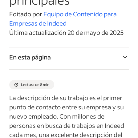
Editado por
Equipo de Contenido para
Empresas de Indeed
Última actualización 20 de mayo de 2025
En esta página
Título del trabajo de Gerente de
adquisiciones
Lectura de 8 min
Resumen del trabajo de Gerente de
La descripción de su trabajo es el primer
adquisiciones
punto de contacto entre su empresa y su
Responsabilidades y Deberes de Gerente
nuevo empleado. Con millones de
de adquisiciones
personas en busca de trabajos en Indeed
Calificaciones y habilidades de Gerente de
cada mes, una excelente descripción del