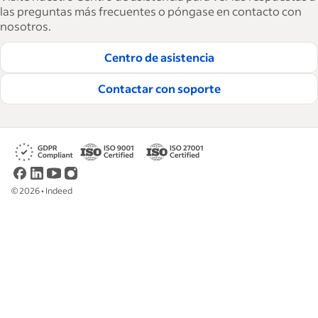
15,000 artículos en 6 idiomas, ofrecemos
las preguntas más frecuentes o póngase en contacto con
nosotros.
consejos tácticos, procedimientos y mejores
prácticas para ayudar a las empresas a
Centro de asistencia
contratar y retener a los mejores empleados.
Contactar con soporte
Lea nuestras guías editoriales
©
2026
•
Indeed