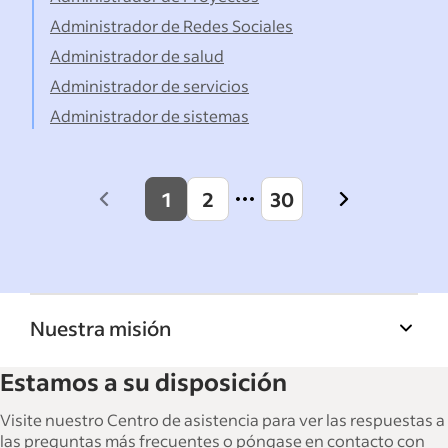
Administrador de Redes Sociales
Administrador de salud
Administrador de servicios
Administrador de sistemas
1
2
30
Previous
Next
page
page
Nuestra misión
La Biblioteca de recursos para empresas de
Estamos a su disposición
Indeed ayuda a las empresas a hacer crecer y
gestionar su fuerza laboral. Con más de
Visite nuestro Centro de asistencia para ver las respuestas a
15,000 artículos en 6 idiomas, ofrecemos
las preguntas más frecuentes o póngase en contacto con