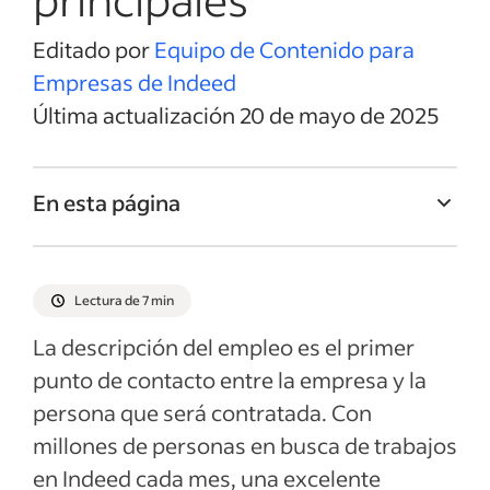
Editado por
Equipo de Contenido para
Empresas de Indeed
Última actualización 20 de mayo de 2025
En esta página
Título del empleo de Facilitador/a
Resumen del empleo de Facilitador/a
Lectura de 7 min
Responsabilidades y deberes de
La descripción del empleo es el primer
Facilitador/a
punto de contacto entre la empresa y la
Calificaciones y habilidades de
persona que será contratada. Con
Facilitador/a
millones de personas en busca de trabajos
Ejemplos de descripciones del empleo
en Indeed cada mes, una excelente