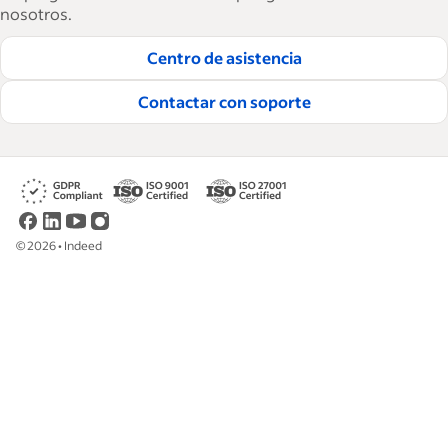
nosotros.
consejos tácticos, procedimientos y mejores
prácticas para ayudar a las empresas a
Centro de asistencia
contratar y retener a los mejores empleados.
Contactar con soporte
Lea nuestras guías editoriales
©
2026
•
Indeed