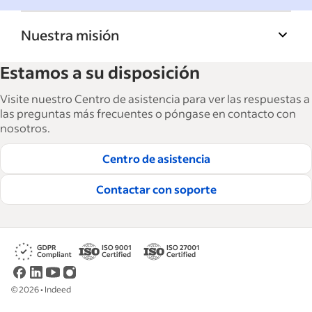
Nuestra misión
La Biblioteca de recursos para empresas de
Estamos a su disposición
Indeed ayuda a las empresas a hacer crecer y
gestionar su fuerza laboral. Con más de
Visite nuestro Centro de asistencia para ver las respuestas a
15,000 artículos en 6 idiomas, ofrecemos
las preguntas más frecuentes o póngase en contacto con
nosotros.
consejos tácticos, procedimientos y mejores
prácticas para ayudar a las empresas a
Centro de asistencia
contratar y retener a los mejores empleados.
Contactar con soporte
Lea nuestras guías editoriales
©
2026
•
Indeed