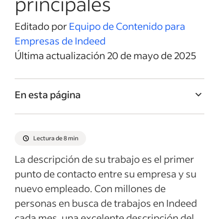
principales
Editado por
Equipo de Contenido para
Empresas de Indeed
Última actualización 20 de mayo de 2025
En esta página
Título del trabajo de Enfermera
Resumen del trabajo de Enfermera
Lectura de 8 min
Responsabilidades y Deberes de
La descripción de su trabajo es el primer
Enfermera
punto de contacto entre su empresa y su
Calificaciones y habilidades de Enfermera
nuevo empleado. Con millones de
Ejemplos de descripciones del empleo
personas en busca de trabajos en Indeed
cada mes, una excelente descripción del