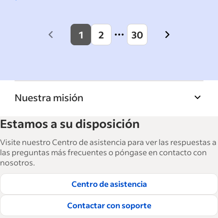
1
2
30
Previous
Next
page
page
Nuestra misión
La Biblioteca de recursos para empresas de
Estamos a su disposición
Indeed ayuda a las empresas a hacer crecer y
gestionar su fuerza laboral. Con más de
Visite nuestro Centro de asistencia para ver las respuestas a
15,000 artículos en 6 idiomas, ofrecemos
las preguntas más frecuentes o póngase en contacto con
nosotros.
consejos tácticos, procedimientos y mejores
prácticas para ayudar a las empresas a
Centro de asistencia
contratar y retener a los mejores empleados.
Contactar con soporte
Lea nuestras guías editoriales