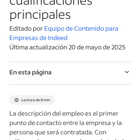
principales
Editado por
Equipo de Contenido para
Empresas de Indeed
Última actualización 20 de mayo de 2025
En esta página
Título del empleo de Gerente de proyectos
de construcción
Lectura de 8 min
Resumen del empleo de Gerente de
La descripción del empleo es el primer
proyectos de construcción
punto de contacto entre la empresa y la
Responsabilidades y deberes de Gerente
persona que será contratada. Con
de proyectos de construcción