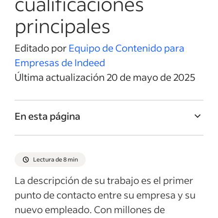
cualificaciones
principales
Editado por
Equipo de Contenido para
Empresas de Indeed
Última actualización 20 de mayo de 2025
En esta página
Título del trabajo de Oficial de Desarrollo
de Negocios
Lectura de 8 min
Resumen del trabajo de Oficial de
La descripción de su trabajo es el primer
Desarrollo de Negocios
punto de contacto entre su empresa y su
Responsabilidades y Deberes de Oficial de
nuevo empleado. Con millones de
Desarrollo de Negocios