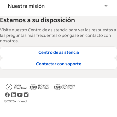
Nuestra misión
La Biblioteca de recursos para empresas de
Estamos a su disposición
Indeed ayuda a las empresas a hacer crecer y
gestionar su fuerza laboral. Con más de
Visite nuestro Centro de asistencia para ver las respuestas a
15,000 artículos en 6 idiomas, ofrecemos
las preguntas más frecuentes o póngase en contacto con
nosotros.
consejos tácticos, procedimientos y mejores
prácticas para ayudar a las empresas a
Centro de asistencia
contratar y retener a los mejores empleados.
Contactar con soporte
Lea nuestras guías editoriales
©
2026
•
Indeed