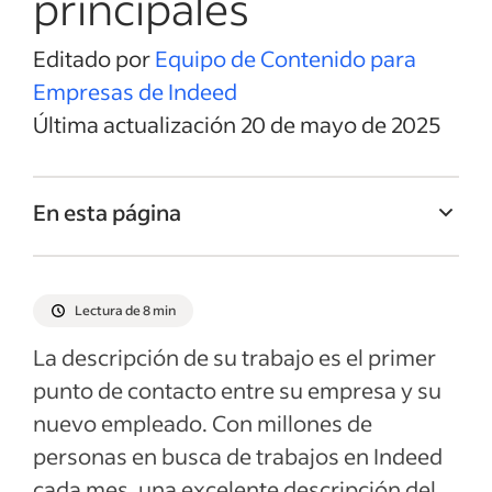
principales
Editado por
Equipo de Contenido para
Empresas de Indeed
Última actualización 20 de mayo de 2025
En esta página
Título del trabajo de Ingeniero de Calidad
Resumen del trabajo de Ingeniero de
Lectura de 8 min
Calidad
La descripción de su trabajo es el primer
Responsabilidades y Deberes de Ingeniero
punto de contacto entre su empresa y su
de Calidad
nuevo empleado. Con millones de
Calificaciones y habilidades de Ingeniero
personas en busca de trabajos en Indeed
de Calidad
cada mes, una excelente descripción del