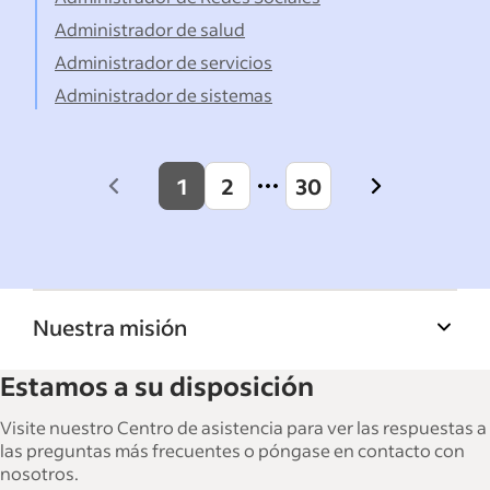
Administrador de salud
Administrador de servicios
Administrador de sistemas
1
2
30
Previous
Next
page
page
Nuestra misión
La Biblioteca de recursos para empresas de
Estamos a su disposición
Indeed ayuda a las empresas a hacer crecer y
gestionar su fuerza laboral. Con más de
Visite nuestro Centro de asistencia para ver las respuestas a
15,000 artículos en 6 idiomas, ofrecemos
las preguntas más frecuentes o póngase en contacto con
nosotros.
consejos tácticos, procedimientos y mejores