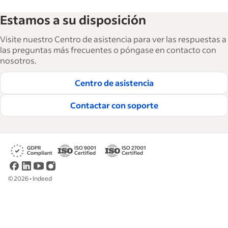
La Biblioteca de recursos para empresas de
Estamos a su disposición
Indeed ayuda a las empresas a hacer crecer y
gestionar su fuerza laboral. Con más de
Visite nuestro Centro de asistencia para ver las respuestas a
15,000 artículos en 6 idiomas, ofrecemos
las preguntas más frecuentes o póngase en contacto con
nosotros.
consejos tácticos, procedimientos y mejores
prácticas para ayudar a las empresas a
Centro de asistencia
contratar y retener a los mejores empleados.
Contactar con soporte
Lea nuestras guías editoriales
©
2026
•
Indeed