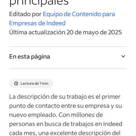
Editado por
Equipo de Contenido para
Empresas de Indeed
Última actualización 20 de mayo de 2025
En esta página
Título del trabajo de Gerente de Planta
Resumen del trabajo de Gerente de Planta
Lectura de 7 min
Responsabilidades y Deberes de Gerente
La descripción de su trabajo es el primer
de Planta
punto de contacto entre su empresa y su
Calificaciones y habilidades de Gerente de
nuevo empleado. Con millones de
Planta
personas en busca de trabajos en Indeed
Ejemplos de descripciones del empleo
cada mes, una excelente descripción del