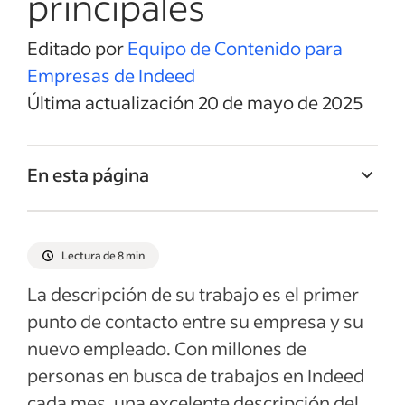
principales
Editado por
Equipo de Contenido para
Empresas de Indeed
Última actualización 20 de mayo de 2025
En esta página
Título del trabajo de Psicólogo clínico
Resumen del trabajo de Psicólogo clínico
Lectura de 8 min
Responsabilidades y Deberes de Psicólogo
La descripción de su trabajo es el primer
clínico
punto de contacto entre su empresa y su
Calificaciones y habilidades de Psicólogo
nuevo empleado. Con millones de
clínico
personas en busca de trabajos en Indeed
Ejemplos de descripciones del empleo
cada mes, una excelente descripción del