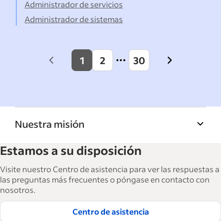
Administrador de servicios
Administrador de sistemas
1
2
30
Previous
Next
page
page
Nuestra misión
La Biblioteca de recursos para empresas de
Estamos a su disposición
Indeed ayuda a las empresas a hacer crecer y
gestionar su fuerza laboral. Con más de
Visite nuestro Centro de asistencia para ver las respuestas a
15,000 artículos en 6 idiomas, ofrecemos
las preguntas más frecuentes o póngase en contacto con
nosotros.
consejos tácticos, procedimientos y mejores
prácticas para ayudar a las empresas a
Centro de asistencia
contratar y retener a los mejores empleados.