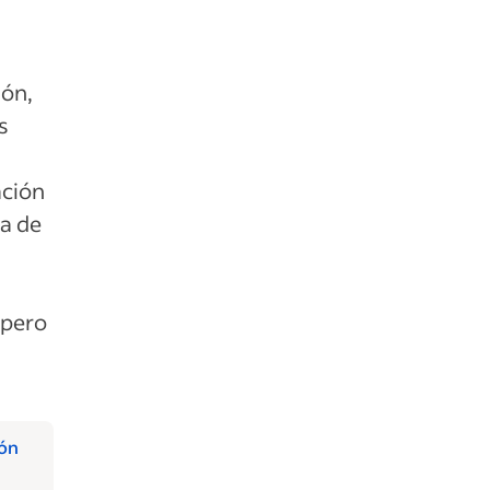
ión,
s
ación
ta de
 pero
ión