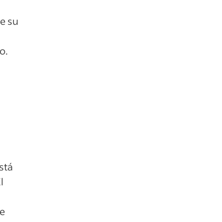
e su
o.
stá
l
re