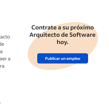
Contrate a su próximo
Arquitecto de Software
tacto
hoy.
de
na
aer a
Publicar un empleo
ra
n