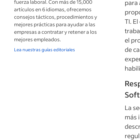
fuerza laboral. Con más de 15,000
para 
artículos en 6 idiomas, ofrecemos
propo
consejos tácticos, procedimientos y
TI. E
mejores prácticas para ayudar a las
traba
empresas a contratar y retener a los
mejores empleados.
el pr
de ca
Lea nuestras guías editoriales
exper
habil
Resp
Sof
La se
más i
descr
regul