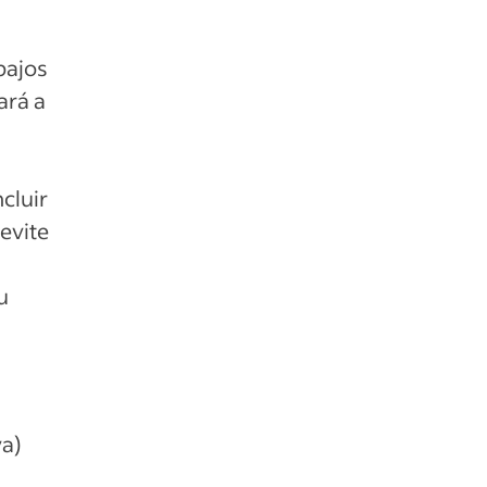
bajos
ará a
cluir
 evite
u
va)