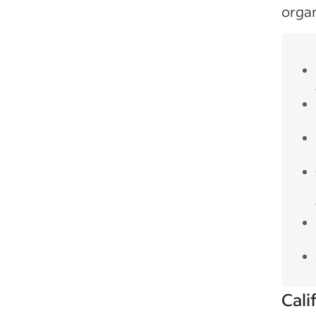
organ
Cali