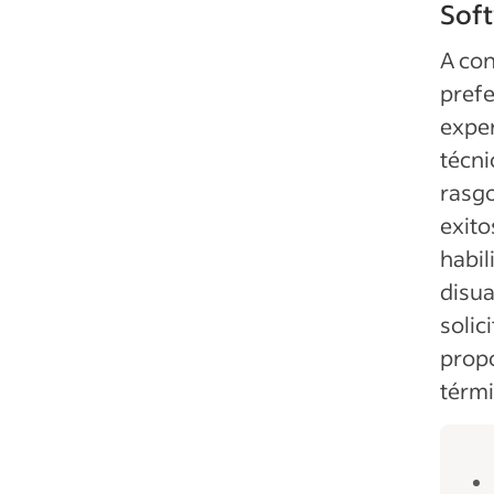
Sof
A con
prefe
exper
técni
rasgo
exito
habil
disua
solic
propo
térmi