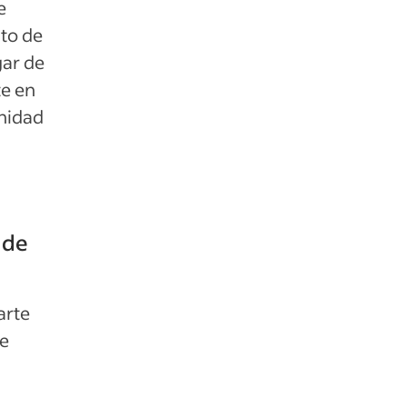
e
to de
gar de
te en
unidad
 de
arte
be