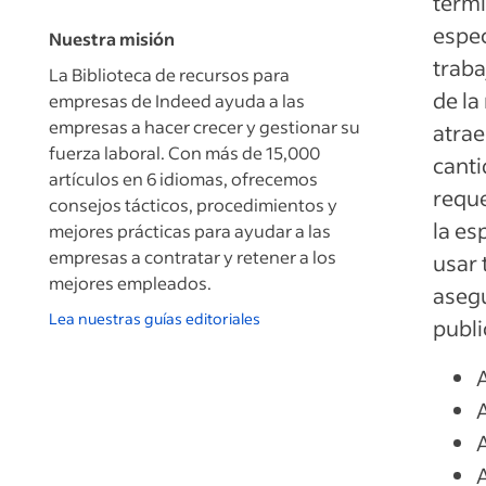
térmi
espec
Nuestra misión
traba
La Biblioteca de recursos para
de la
empresas de Indeed ayuda a las
empresas a hacer crecer y gestionar su
atrae
fuerza laboral. Con más de 15,000
canti
artículos en 6 idiomas, ofrecemos
reque
consejos tácticos, procedimientos y
la es
mejores prácticas para ayudar a las
empresas a contratar y retener a los
usar 
mejores empleados.
asegu
Lea nuestras guías editoriales
publi