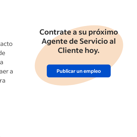
Contrate a su próximo
Agente de Servicio al
tacto
Cliente hoy.
de
na
aer a
Publicar un empleo
ra