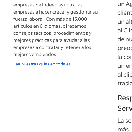
un Ag
empresas de Indeed ayuda a las
empresas a hacer crecer y gestionar su
clien
fuerza laboral. Con más de 15,000
un al
artículos en 6 idiomas, ofrecemos
al Cl
consejos tácticos, procedimientos y
de nu
mejores prácticas para ayudar a las
empresas a contratar y retener a los
preoc
mejores empleados.
la co
Lea nuestras guías editoriales
un en
al cl
trasl
Resp
Serv
La se
más i