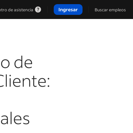
Ingresar
tro de asistencia
Buscar empleos
eo de
liente:
pales