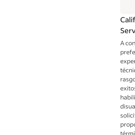
Cali
Serv
A con
prefe
exper
técni
rasgo
exito
habil
disua
solic
propo
térmi