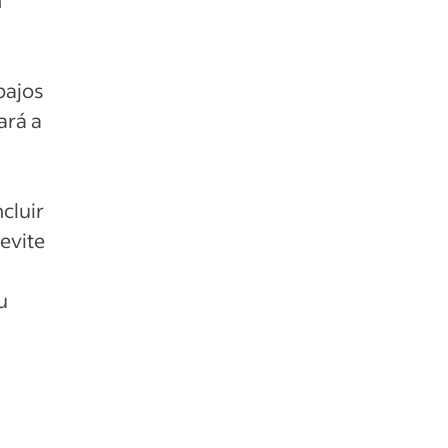
n
bajos
ará a
cluir
 evite
u