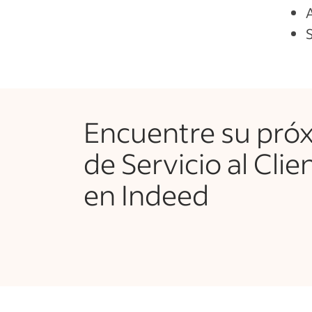
A
S
Encuentre su pró
de Servicio al Clie
en Indeed