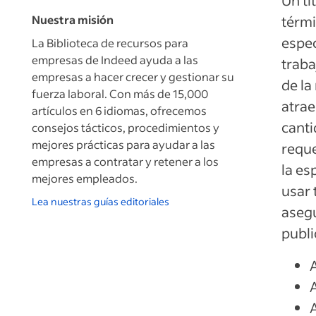
Un tí
Nuestra misión
térmi
espec
La Biblioteca de recursos para
empresas de Indeed ayuda a las
traba
empresas a hacer crecer y gestionar su
de la
fuerza laboral. Con más de 15,000
atrae
artículos en 6 idiomas, ofrecemos
canti
consejos tácticos, procedimientos y
mejores prácticas para ayudar a las
reque
empresas a contratar y retener a los
la es
mejores empleados.
usar 
Lea nuestras guías editoriales
asegu
publi
A
A