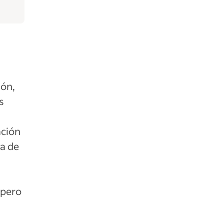
ión,
s
ación
ta de
 pero