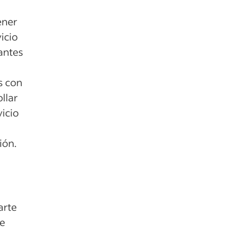
ener
vicio
antes
s con
llar
vicio
ión.
arte
be