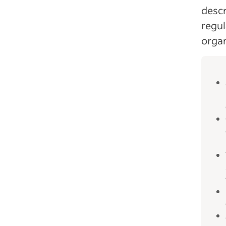
descr
regul
organ