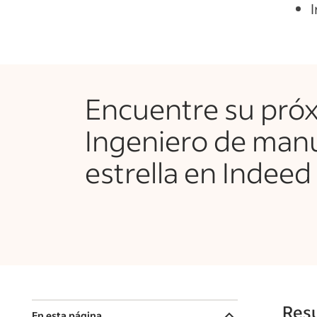
Encuentre su pró
Ingeniero de man
estrella en Indeed
Resu
En esta página