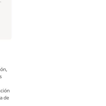
.
ión,
s
ación
ta de