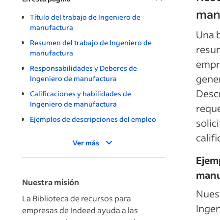
man
Título del trabajo de Ingeniero de
manufactura
Una b
Resumen del trabajo de Ingeniero de
resum
manufactura
empr
Responsabilidades y Deberes de
gener
Ingeniero de manufactura
Descr
Calificaciones y habilidades de
Ingeniero de manufactura
reque
Ejemplos de descripciones del empleo
solic
calif
Ver más
Ejemp
manu
Nuestra misión
Nues
La Biblioteca de recursos para
Ingen
empresas de Indeed ayuda a las