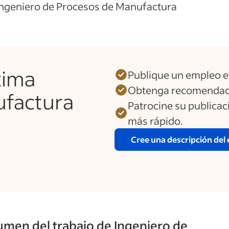
Ingeniero de Procesos de Manufactura
xima
Publique un empleo e
Obtenga recomendaci
ufactura
Patrocine su publica
más rápido.
Cree una descripción del
men del trabajo de Ingeniero de