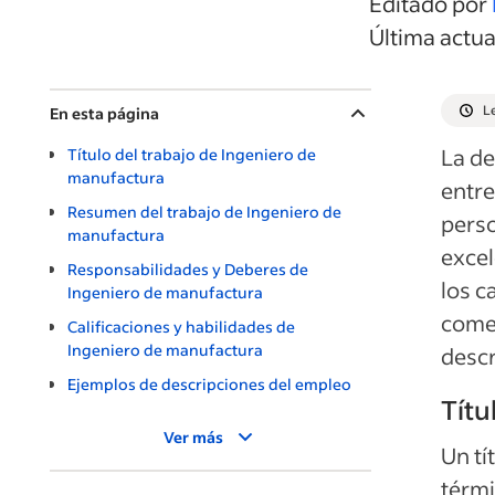
Editado por
Última actu
L
En esta página
La de
Título del trabajo de Ingeniero de
manufactura
entre
Resumen del trabajo de Ingeniero de
perso
manufactura
excel
Responsabilidades y Deberes de
los c
Ingeniero de manufactura
comen
Calificaciones y habilidades de
Ingeniero de manufactura
descr
Ejemplos de descripciones del empleo
Títu
Ver más
Un tí
térmi