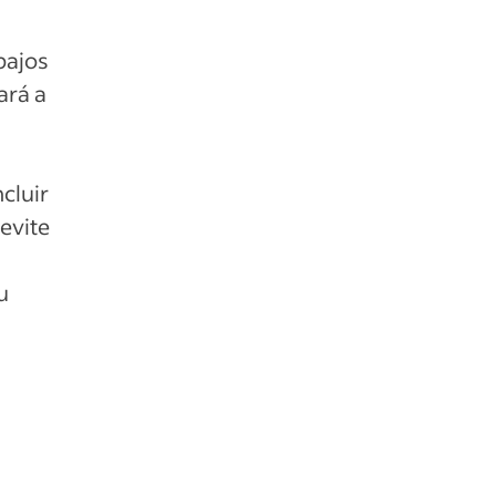
bajos
ará a
cluir
 evite
u