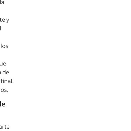
la
te y
l
 los
que
n de
final.
ios.
de
arte