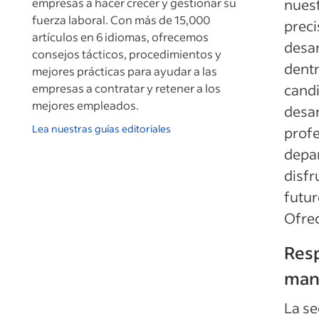
empresas a hacer crecer y gestionar su
nuest
fuerza laboral. Con más de 15,000
preci
artículos en 6 idiomas, ofrecemos
desar
consejos tácticos, procedimientos y
dentr
mejores prácticas para ayudar a las
empresas a contratar y retener a los
candi
mejores empleados.
desar
Lea nuestras guías editoriales
profe
depa
disfr
futur
Ofrec
Resp
man
La se