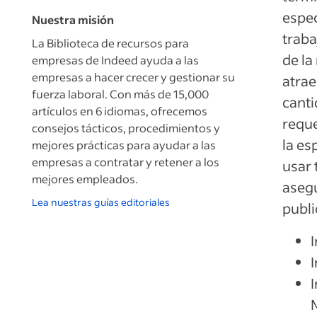
espec
Nuestra misión
traba
La Biblioteca de recursos para
de la
empresas de Indeed ayuda a las
empresas a hacer crecer y gestionar su
atrae
fuerza laboral. Con más de 15,000
canti
artículos en 6 idiomas, ofrecemos
reque
consejos tácticos, procedimientos y
la es
mejores prácticas para ayudar a las
empresas a contratar y retener a los
usar 
mejores empleados.
asegu
Lea nuestras guías editoriales
publi