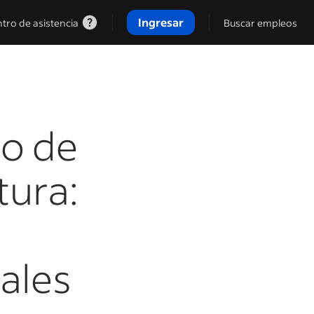
Ingresar
tro de asistencia
Buscar empleos
eo de
tura:
pales