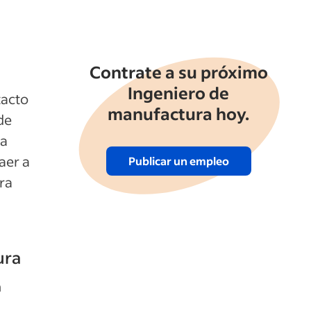
Contrate a su próximo
Ingeniero de
tacto
manufactura hoy.
de
na
aer a
Publicar un empleo
ra
ura
n