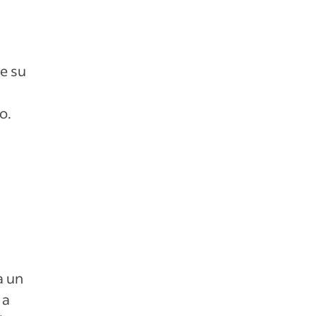
e su
o.
a un
 a