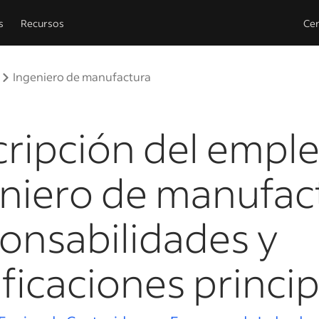
s
Recursos
Cen
Ingeniero de manufactura
ripción del empl
niero de manufac
onsabilidades y
ificaciones princi