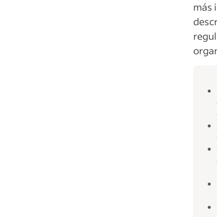
más i
descr
regul
organ