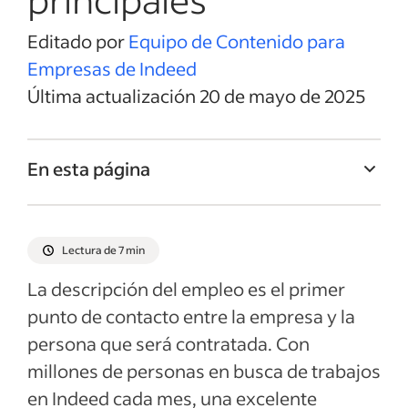
Editado por
Equipo de Contenido para
Empresas de Indeed
Última actualización 20 de mayo de 2025
En esta página
Título del empleo de Jefe/a de almacén
Resumen del empleo de Jefe/a de almacén
Lectura de 7 min
Responsabilidades y deberes de Jefe/a de
La descripción del empleo es el primer
almacén
punto de contacto entre la empresa y la
Calificaciones y habilidades de Jefe/a de
persona que será contratada. Con
almacén
millones de personas en busca de trabajos
Ejemplos de descripciones del empleo
en Indeed cada mes, una excelente