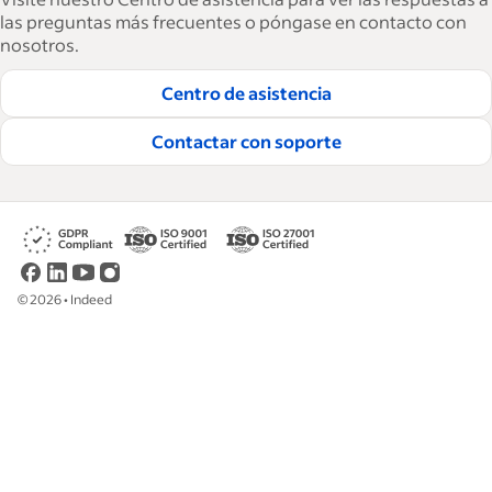
15,000 artículos en 6 idiomas, ofrecemos
las preguntas más frecuentes o póngase en contacto con
nosotros.
consejos tácticos, procedimientos y mejores
prácticas para ayudar a las empresas a
Centro de asistencia
contratar y retener a los mejores empleados.
Contactar con soporte
Lea nuestras guías editoriales
©
2026
•
Indeed