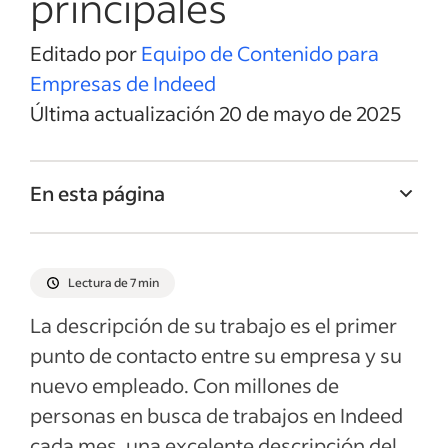
principales
Editado por
Equipo de Contenido para
Empresas de Indeed
Última actualización 20 de mayo de 2025
En esta página
Título del trabajo de Gerente de Compras
Resumen del trabajo de Gerente de
Lectura de 7 min
Compras
La descripción de su trabajo es el primer
Responsabilidades y Deberes de Gerente
punto de contacto entre su empresa y su
de Compras
nuevo empleado. Con millones de
Calificaciones y habilidades de Gerente de
personas en busca de trabajos en Indeed
Compras
cada mes, una excelente descripción del