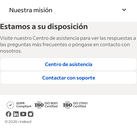
Nuestra misión
La Biblioteca de recursos para empresas de
Estamos a su disposición
Indeed ayuda a las empresas a hacer crecer y
gestionar su fuerza laboral. Con más de
Visite nuestro Centro de asistencia para ver las respuestas a
15,000 artículos en 6 idiomas, ofrecemos
las preguntas más frecuentes o póngase en contacto con
nosotros.
consejos tácticos, procedimientos y mejores
prácticas para ayudar a las empresas a
Centro de asistencia
contratar y retener a los mejores empleados.
Contactar con soporte
Lea nuestras guías editoriales
©
2026
•
Indeed