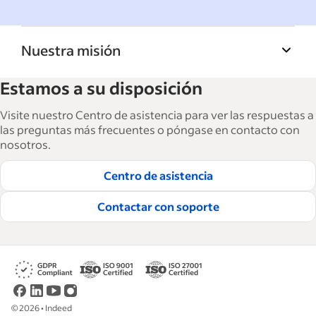
Nuestra misión
La Biblioteca de recursos para empresas de
Estamos a su disposición
Indeed ayuda a las empresas a hacer crecer y
gestionar su fuerza laboral. Con más de
Visite nuestro Centro de asistencia para ver las respuestas a
15,000 artículos en 6 idiomas, ofrecemos
las preguntas más frecuentes o póngase en contacto con
nosotros.
consejos tácticos, procedimientos y mejores
prácticas para ayudar a las empresas a
Centro de asistencia
contratar y retener a los mejores empleados.
Contactar con soporte
Lea nuestras guías editoriales
©
2026
•
Indeed