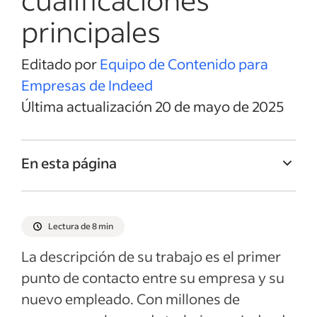
principales
Editado por
Equipo de Contenido para
Empresas de Indeed
Última actualización 20 de mayo de 2025
En esta página
Título del trabajo de Director de Recursos
Humanos
Lectura de 8 min
Resumen del trabajo de Director de
La descripción de su trabajo es el primer
Recursos Humanos
punto de contacto entre su empresa y su
Responsabilidades y Deberes de Director
nuevo empleado. Con millones de
de Recursos Humanos