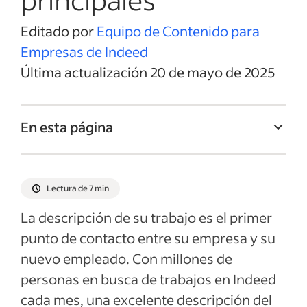
Editado por
Equipo de Contenido para
Empresas de Indeed
Última actualización 20 de mayo de 2025
En esta página
Título del trabajo de Gerente de
Cumplimiento
Lectura de 7 min
Resumen del trabajo de Gerente de
La descripción de su trabajo es el primer
Cumplimiento
punto de contacto entre su empresa y su
Responsabilidades y Deberes de Gerente
nuevo empleado. Con millones de
de Cumplimiento
personas en busca de trabajos en Indeed
Calificaciones y habilidades de Gerente de
cada mes, una excelente descripción del