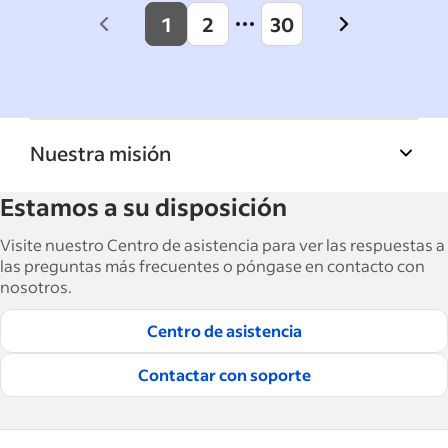
1
2
30
Previous
Next
page
page
Nuestra misión
La Biblioteca de recursos para empresas de
Estamos a su disposición
Indeed ayuda a las empresas a hacer crecer y
gestionar su fuerza laboral. Con más de
Visite nuestro Centro de asistencia para ver las respuestas a
15,000 artículos en 6 idiomas, ofrecemos
las preguntas más frecuentes o póngase en contacto con
nosotros.
consejos tácticos, procedimientos y mejores
prácticas para ayudar a las empresas a
Centro de asistencia
contratar y retener a los mejores empleados.
Contactar con soporte
Lea nuestras guías editoriales