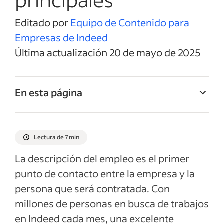
Editado por
Equipo de Contenido para
Empresas de Indeed
Última actualización 20 de mayo de 2025
En esta página
Título del empleo de Director/a de escuela
Resumen del empleo de Director/a de
Lectura de 7 min
escuela
La descripción del empleo es el primer
Responsabilidades y deberes de Director/a
punto de contacto entre la empresa y la
de escuela
persona que será contratada. Con
Calificaciones y habilidades de Director/a
millones de personas en busca de trabajos
de escuela
en Indeed cada mes, una excelente