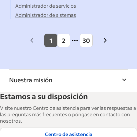
Administrador de servicios
Administrador de sistemas
1
2
30
Previous
Next
page
page
Nuestra misión
La Biblioteca de recursos para empresas de
Estamos a su disposición
Indeed ayuda a las empresas a hacer crecer y
gestionar su fuerza laboral. Con más de
Visite nuestro Centro de asistencia para ver las respuestas a
15,000 artículos en 6 idiomas, ofrecemos
las preguntas más frecuentes o póngase en contacto con
nosotros.
consejos tácticos, procedimientos y mejores
prácticas para ayudar a las empresas a
Centro de asistencia