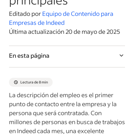
Editado por
Equipo de Contenido para
Empresas de Indeed
Última actualización 20 de mayo de 2025
En esta página
Título del empleo de Contador/a sénior
Resumen del empleo de Contador/a sénior
Lectura de 8 min
Responsabilidades y deberes de
La descripción del empleo es el primer
Contador/a sénior
punto de contacto entre la empresa y la
Calificaciones y habilidades de Contador/a
persona que será contratada. Con
sénior
millones de personas en busca de trabajos
Ejemplos de descripciones del empleo
en Indeed cada mes, una excelente