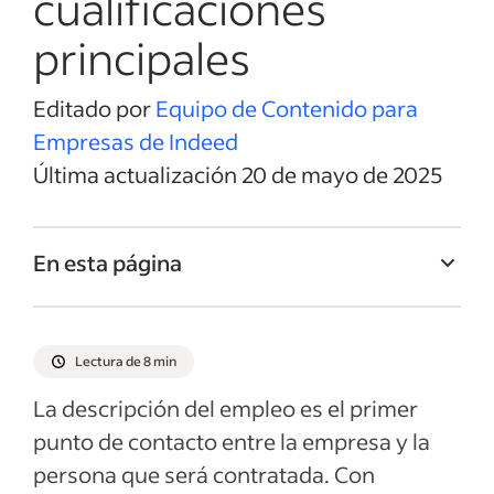
cualificaciones
principales
Editado por
Equipo de Contenido para
Empresas de Indeed
Última actualización 20 de mayo de 2025
En esta página
Título del empleo de Asistente de gerente
de proyectos
Lectura de 8 min
Resumen del empleo de Asistente de
La descripción del empleo es el primer
gerente de proyectos
punto de contacto entre la empresa y la
Responsabilidades y deberes de Asistente
persona que será contratada. Con
de gerente de proyectos