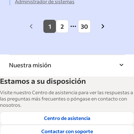
Administrador de sistemas
1
2
30
Previous
Next
page
page
Nuestra misión
La Biblioteca de recursos para empresas de
Estamos a su disposición
Indeed ayuda a las empresas a hacer crecer y
gestionar su fuerza laboral. Con más de
Visite nuestro Centro de asistencia para ver las respuestas a
15,000 artículos en 6 idiomas, ofrecemos
las preguntas más frecuentes o póngase en contacto con
nosotros.
consejos tácticos, procedimientos y mejores
prácticas para ayudar a las empresas a
Centro de asistencia
contratar y retener a los mejores empleados.
Contactar con soporte
Lea nuestras guías editoriales