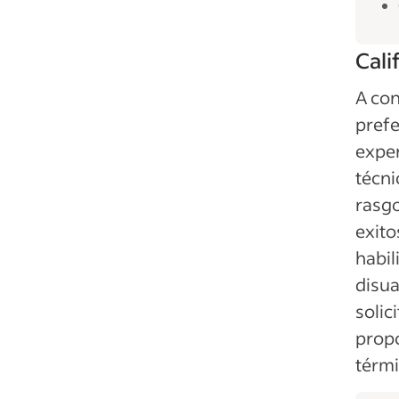
Cali
A con
prefe
exper
técni
rasgo
exito
habil
disua
solic
propo
térmi