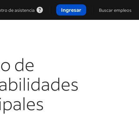
Ingresar
tro de asistencia
Buscar empleos
eo de
abilidades
ipales