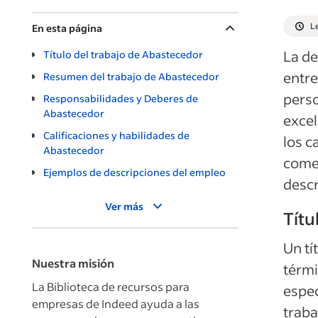
L
En esta página
La de
Título del trabajo de Abastecedor
entre
Resumen del trabajo de Abastecedor
perso
Responsabilidades y Deberes de
Abastecedor
excel
Calificaciones y habilidades de
los c
Abastecedor
comen
Ejemplos de descripciones del empleo
descr
Ver más
Títu
Un tí
Nuestra misión
térmi
La Biblioteca de recursos para
espec
empresas de Indeed ayuda a las
traba