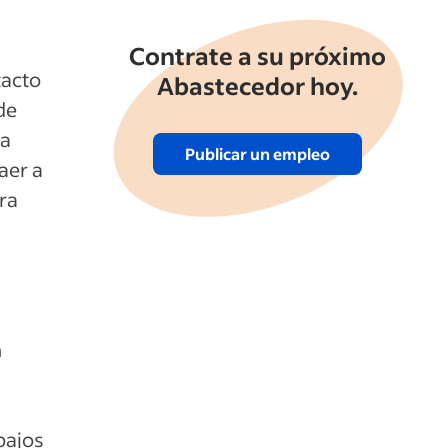
Contrate a su próximo
tacto
Abastecedor hoy.
de
na
Publicar un empleo
aer a
ra
n
bajos