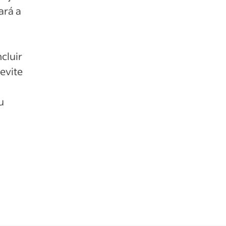
ará a
cluir
 evite
u