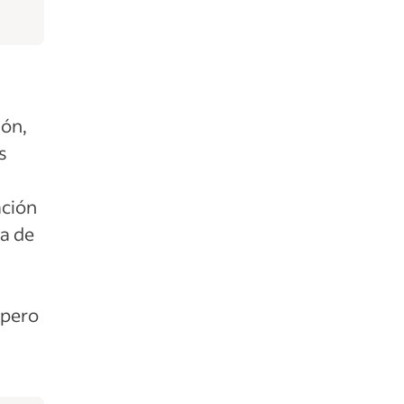
ión,
s
ación
ta de
 pero