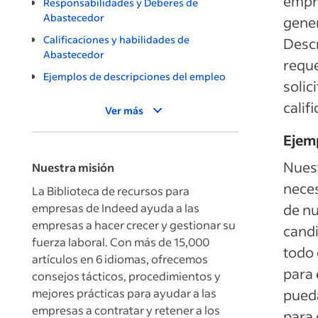
empr
Responsabilidades y Deberes de
Abastecedor
gener
Calificaciones y habilidades de
Descr
Abastecedor
reque
Ejemplos de descripciones del empleo
solic
calif
Ver más
Ejem
Nuest
Nuestra misión
neces
La Biblioteca de recursos para
empresas de Indeed ayuda a las
de nu
empresas a hacer crecer y gestionar su
candi
fuerza laboral. Con más de 15,000
todo 
artículos en 6 idiomas, ofrecemos
para 
consejos tácticos, procedimientos y
mejores prácticas para ayudar a las
pueda
empresas a contratar y retener a los
para 