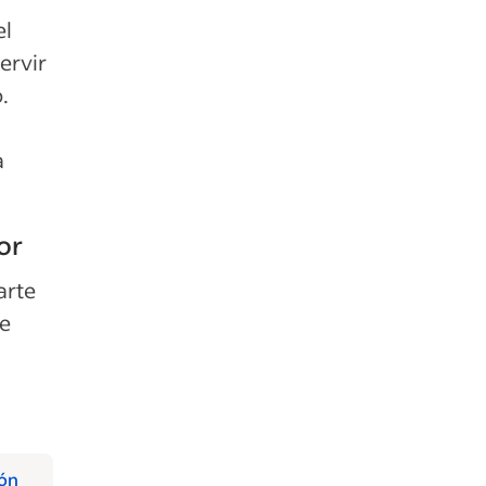
el
ervir
.
a
or
arte
be
ión