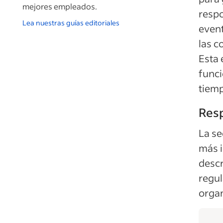
mejores empleados.
respo
Lea nuestras guías editoriales
event
las c
Esta 
funci
tiemp
Res
La se
más i
descr
regul
organ