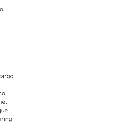
o.
cargo
mo
met
que
ering