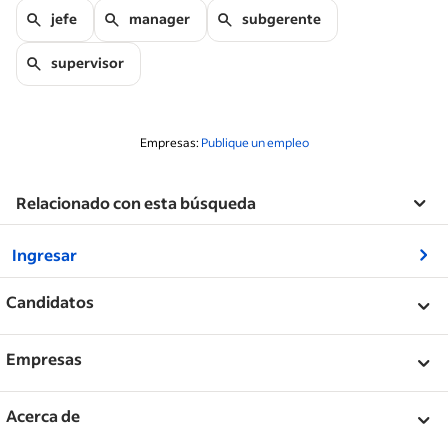
jefe
manager
subgerente
supervisor
Empresas:
Publique un empleo
Relacionado con esta búsqueda
&nbsp;
Ingresar
&nbsp;
Candidatos
&nbsp;
Ayuda
Empresas
Buscar empresas
&nbsp;
Publicar un empleo
Acerca de
Orientación profesional