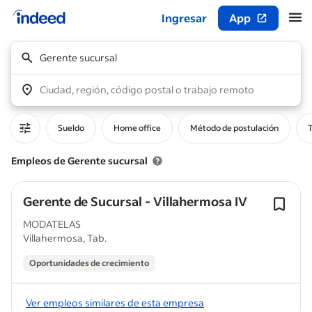
Ingresar
App
Inicio del contenido principal
Gerente sucursal
Ciudad, región, código postal o trabajo remoto
Sueldo
Home office
Método de postulación
T
Empleos de Gerente sucursal
Gerente de Sucursal - Villahermosa IV
MODATELAS
Villahermosa, Tab.
Oportunidades de crecimiento
Ver empleos similares de esta empresa