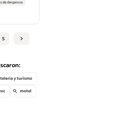
es de despensa
Ver todos los
Empleos de Hotel Quinta Real Agu
empleo en Jardines de La Asunción
-
Empleos de
de ventas en Jardines de La Asunción, Ags.
Búsqueda de sueldos:
sueldos de Ejecutivo de V
Quinta Real en Jardines de La Asunción, Ags.
5
uscaron:
teleria y turismo
xc
motel