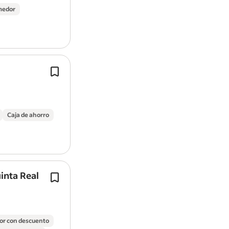
hotel.
omedor
Ver todos los
Empleos de Hotel de lujo
-
empleo 
Centro
-
Empleos de Gerente general en Zona Ce
Búsqueda de sueldos:
sueldos de GERENTE GE
HOLIDAY INN & SUITES TIJUANA en Zona Centro
Coordinar y desarrollar al equipo de
recepcionistas, bell boys y personal 
Garantizar un proceso eficiente de c
check-out y atención a huéspedes…
Caja de ahorro
Ver todos los
Empleos de Grupo Avandaro
-
empl
de Bravo
-
Empleos de Gerente de recepción en 
Bravo, Méx.
Búsqueda de sueldos:
sueldos de Gerente de Re
Valle de Bravo, Méx.
inta Real
Experiencia en ventas, preferenteme
hotelería.
Enfoque al cliente y cumplimiento de
¡En Grupo Camino Real buscamos tal
or con descuento
comprometido que…