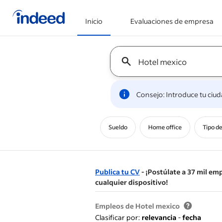
Inicio
Evaluaciones de empresa
Inicio del contenido principal
Keyword : all jobs
Consejo: Introduce tu ciu
Sueldo
Home office
Tipo d
Publica tu CV
- ¡Postúlate a 37 mil em
cualquier dispositivo!
&nbsp;
Empleos de Hotel mexico
Clasificar por:
relevancia
-
fecha