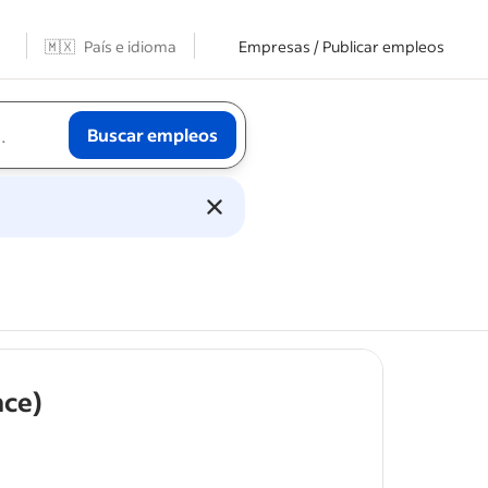
🇲🇽
País e idioma
Empresas / Publicar empleos
Buscar empleos
- job post
nce)