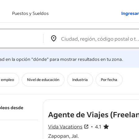
Puestos y Sueldos
Ingresar
Edit location input box label
&nbsp;
.
dad en la opción "dónde" para mostrar resultados en tu zona.
e empleo
Nivel de educación
Industria
Por fecha
pleos desde
Agente de Viajes (Freela
Vida Vacations
4.1
4.1 de 5 estrellas
Zapopan, Jal.